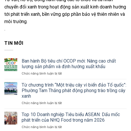
chuyển đổi xanh trong hoạt động sản xuất kinh doanh hướng
tới phát triển xanh, bền vững góp phần bảo vệ thiên nhiên và
môi trường.
.
TIN MỚI
Ban hành Bộ tiêu chí OCOP mới: Nâng cao chất
lượng sản phẩm và định hướng xuất khẩu
ở
Chức năng bình luận bị tắt
Ban
hành
Từ chương trình “Một triệu cây vì biển đảo Tổ quốc”:
Bộ
Phường Tam Thắng phát động phong trào trồng cây
tiêu
xanh
chí
ở
Chức năng bình luận bị tắt
OCOP
Từ
mới:
chương
Nâng
Top 10 Doanh nghiệp Tiêu biểu ASEAN: Dấu mốc
trình
cao
phát triển của NHQ Food trong năm 2026
“Một
chất
ở
Chức năng bình luận bị tắt
triệu
lượng